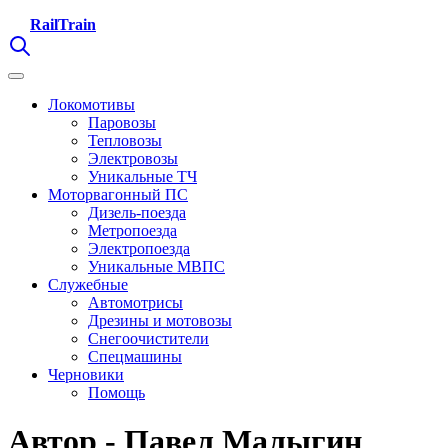
RailTrain
Локомотивы
Паровозы
Тепловозы
Электровозы
Уникальные ТЧ
Моторвагонный ПС
Дизель-поезда
Метропоезда
Электропоезда
Уникальные МВПС
Служебные
Автомотрисы
Дрезины и мотовозы
Снегоочистители
Спецмашины
Черновики
Помощь
Автор - Павел Малыгин