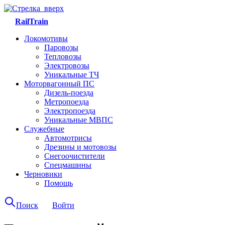
RailTrain
Локомотивы
Паровозы
Тепловозы
Электровозы
Уникальные ТЧ
Моторвагонный ПС
Дизель-поезда
Метропоезда
Электропоезда
Уникальные МВПС
Служебные
Автомотрисы
Дрезины и мотовозы
Снегоочистители
Спецмашины
Черновики
Помощь
Поиск
Войти