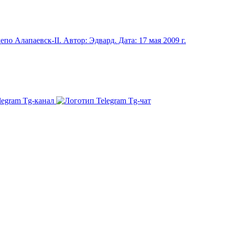
Tg-канал
Tg-чат