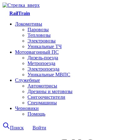
RailTrain
Локомотивы
Паровозы
Тепловозы
Электровозы
Уникальные ТЧ
Моторвагонный ПС
Дизель-поезда
Метропоезда
Электропоезда
Уникальные МВПС
Служебные
Автомотрисы
Дрезины и мотовозы
Снегоочистители
Спецмашины
Черновики
Помощь
Поиск
Войти