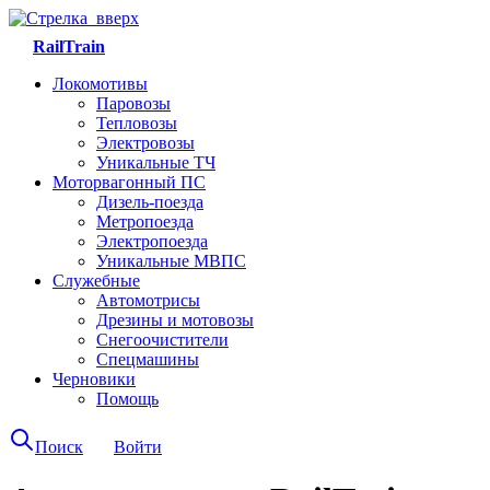
RailTrain
Локомотивы
Паровозы
Тепловозы
Электровозы
Уникальные ТЧ
Моторвагонный ПС
Дизель-поезда
Метропоезда
Электропоезда
Уникальные МВПС
Служебные
Автомотрисы
Дрезины и мотовозы
Снегоочистители
Спецмашины
Черновики
Помощь
Поиск
Войти