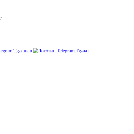
е
д
Tg-канал
Tg-чат