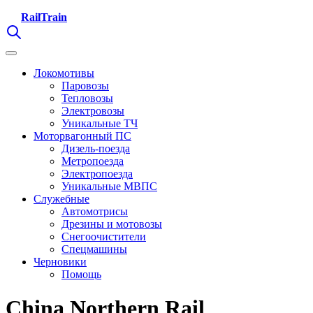
RailTrain
Локомотивы
Паровозы
Тепловозы
Электровозы
Уникальные ТЧ
Моторвагонный ПС
Дизель-поезда
Метропоезда
Электропоезда
Уникальные МВПС
Служебные
Автомотрисы
Дрезины и мотовозы
Снегоочистители
Спецмашины
Черновики
Помощь
China Northern Rail