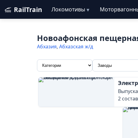
RailTrain
Локомотивы
Моторвагонн
Новоафонская пещерна
Абхазия
,
Абхазская ж/д
Электр
Выпуска
2 состав