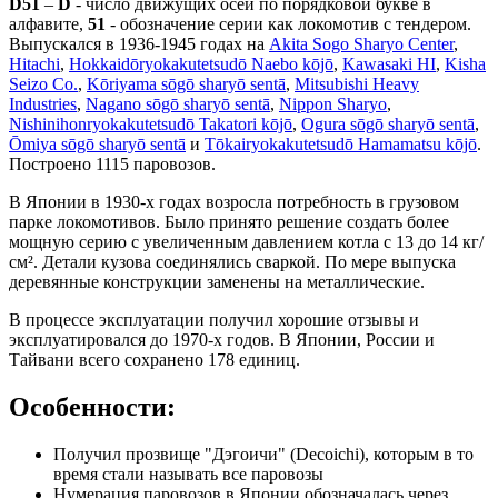
D51
–
D
- число движущих осей по порядковой букве в
алфавите,
51
- обозначение серии как локомотив с тендером.
Выпускался в 1936-1945 годах на
Akita Sogo Sharyo Center
,
Hitachi
,
Hokkaidōryokakutetsudō Naebo kōjō
,
Kawasaki HI
,
Kisha
Seizo Co.
,
Kōriyama sōgō sharyō sentā
,
Mitsubishi Heavy
Industries
,
Nagano sōgō sharyō sentā
,
Nippon Sharyo
,
Nishinihonryokakutetsudō Takatori kōjō
,
Ogura sōgō sharyō sentā
,
Ōmiya sōgō sharyō sentā
и
Tōkairyokakutetsudō Hamamatsu kōjō
.
Построено 1115 паровозов.
В Японии в 1930-х годах возросла потребность в грузовом
парке локомотивов. Было принято решение создать более
мощную серию с увеличенным давлением котла с 13 до 14 кг/
см². Детали кузова соединялись сваркой. По мере выпуска
деревянные конструкции заменены на металлические.
В процессе эксплуатации получил хорошие отзывы и
эксплуатировался до 1970-х годов. В Японии, России и
Тайвани всего сохранено 178 единиц.
Особенности:
Получил прозвище "Дэгоичи" (Decoichi), которым в то
время стали называть все паровозы
Нумерация паровозов в Японии обозначалась через