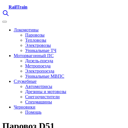
RailTrain
Локомотивы
Паровозы
Тепловозы
Электровозы
Уникальные ТЧ
Моторвагонный ПС
Дизель-поезда
Метропоезда
Электропоезда
Уникальные МВПС
Служебные
Автомотрисы
Дрезины и мотовозы
Снегоочистители
Спецмашины
Черновики
Помощь
Паровоз D51