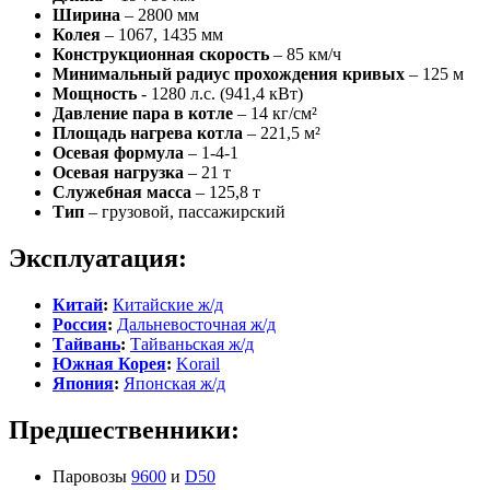
Ширина
– 2800 мм
Колея
– 1067, 1435 мм
Конструкционная скорость
– 85 км/ч
Минимальный радиус прохождения кривых
– 125 м
Мощность
- 1280 л.с. (941,4 кВт)
Давление пара в котле
– 14 кг/см²
Площадь нагрева котла
– 221,5 м²
Осевая формула
– 1-4-1
Осевая нагрузка
– 21 т
Служебная масса
– 125,8 т
Тип
– грузовой, пассажирский
Эксплуатация:
Китай
:
Китайские ж/д
Россия
:
Дальневосточная ж/д
Тайвань
:
Тайваньская ж/д
Южная Корея
:
Korail
Япония
:
Японская ж/д
Предшественники:
Паровозы
9600
и
D50