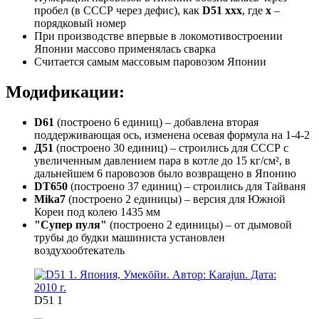
пробел (в СССР через дефис), как
D51 ххх
, где
х
–
порядковый номер
При производстве впервые в локомотивостроении
Японии массово применялась сварка
Считается самым массовым паровозом Японии
Модификации:
D61
(построено 6 единиц) – добавлена вторая
поддерживающая ось, изменена осевая формула на 1-4-2
Д51
(построено 30 единиц) – строились для СССР с
увеличенным давлением пара в котле до 15 кг/см², в
дальнейшем 6 паровозов было возвращено в Японию
DT650
(построено 37 единиц) – строились для Тайваня
Mika7
(построено 2 единицы) – версия для Южной
Кореи под колею 1435 мм
"Супер пуля"
(построено 2 единицы) – от дымовой
трубы до будки машиниста установлен
воздухообтекатель
D51 1