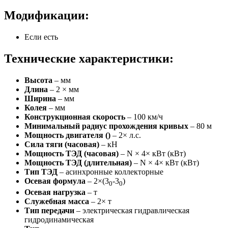
Модификации:
Если есть
Технические характеристики:
Высота
– мм
Длина
– 2 × мм
Ширина
– мм
Колея
– мм
Конструкционная скорость
– 100 км/ч
Минимальный радиус прохождения кривых
– 80 м
Мощность двигателя ()
– 2× л.с.
Сила тяги (часовая)
– кН
Мощность ТЭД (часовая)
– N × 4× кВт (кВт)
Мощность ТЭД (длительная)
– N × 4× кВт (кВт)
Тип ТЭД
– асинхронные коллекторные
Осевая формула
– 2×(3
-3
)
0
0
Осевая нагрузка
– т
Служебная масса
– 2× т
Тип передачи
– электрическая гидравлическая
гидродинамическая