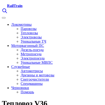
RailTrain
Локомотивы
Паровозы
Тепловозы
Электровозы
Уникальные ТЧ
Моторвагонный ПС
Дизель-поезда
Метропоезда
Электропоезда
Уникальные МВПС
Служебные
Автомотрисы
Дрезины и мотовозы
Снегоочистители
Спецмашины
Черновики
Помощь
Тепловоз V36