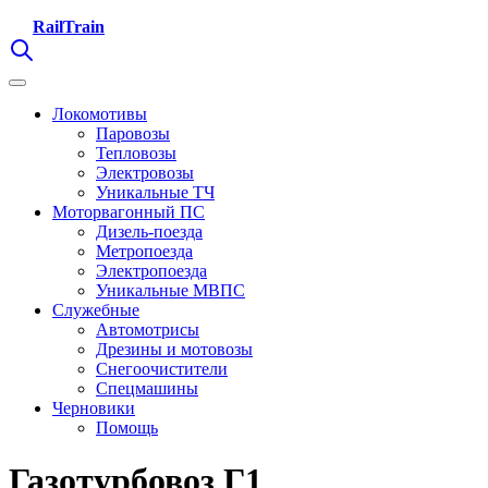
RailTrain
Локомотивы
Паровозы
Тепловозы
Электровозы
Уникальные ТЧ
Моторвагонный ПС
Дизель-поезда
Метропоезда
Электропоезда
Уникальные МВПС
Служебные
Автомотрисы
Дрезины и мотовозы
Снегоочистители
Спецмашины
Черновики
Помощь
Газотурбовоз Г1