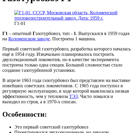
Г1-01
Г1
– опытный
Г
азотурбовоз, тип -
1
. Выпускался в 1959 годах
на
Коломенском заводе
. Построена 1 машина.
Первый советский газотурбовоз, разработка которого началась
ещё в 1954 году. Изначально планировалось построить
двухсекционный локомотив, но в качестве эксперимента
построена только одна секция. Большой сложностью стало
создание газотурбинной установки.
В апреле 1963 года газотурбовоз был представлен на выставке
новейших советских локомотивов. С 1965 года поступил в
регулярную эксплуатацию, в ходе которой выяснилась низкая
эффективность, чем у тепловоза
ТЭ3
. Часто ломался и
выходил из строя, а в 1970-х списан.
Особенности:
Это первый советский газотурбовоз
Проектировался двухсекционным, но заводом