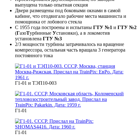
выпущена только опытная секция
Двери размещены под боковыми окнами в самой
кабине, что отодвигало рабочие места машиниста и
помощника от лобового стекла
С 1955 года построены и испытаны
ГТУ №1
и
ГТУ №2
(
Г
азо
Т
урбинные
У
становки), а в локомотив
установлена
ГТУ №3
2/3 мощности турбины затрачивалось на вращение
компрессора, остальная часть вращала 3 генератора
постоянного тока
Г1-01 и ТЭП10-003
Г1-01
Г1-01