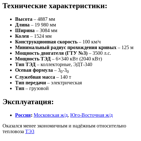
Технические характеристики:
Высота
– 4887 мм
Длина
– 19 980 мм
Ширина
– 3084 мм
Колея
– 1524 мм
Конструкционная скорость
– 100 км/ч
Минимальный радиус прохождения кривых
– 125 м
Мощность двигателя (ГТУ №3)
– 3500 л.с.
Мощность ТЭД
– 6×340 кВт (2040 кВт)
Тип ТЭД
– коллекторные, ЭДТ-340
Осевая формула
– 3
-3
0
0
Служебная масса
– 140 т
Тип передачи
– электрическая
Тип
– грузовой
Эксплуатация:
Россия
:
Московская ж/д
,
Юго-Восточная ж/д
Оказался менее экономичным и надёжным относительно
тепловоза
ТЭ3