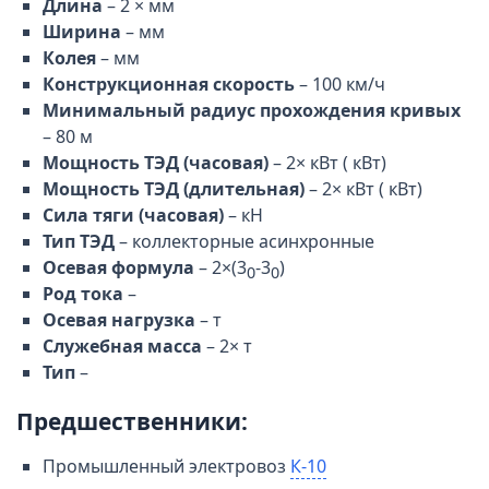
Длина
– 2 × мм
Ширина
– мм
Колея
– мм
Конструкционная скорость
– 100 км/ч
Минимальный радиус прохождения кривых
– 80 м
Мощность ТЭД (часовая)
– 2× кВт ( кВт)
Мощность ТЭД (длительная)
– 2× кВт ( кВт)
Сила тяги (часовая)
– кН
Тип ТЭД
– коллекторные асинхронные
Осевая формула
– 2×(3
-3
)
0
0
Род тока
–
Осевая нагрузка
– т
Служебная масса
– 2× т
Тип
–
Предшественники:
Промышленный электровоз
К-10