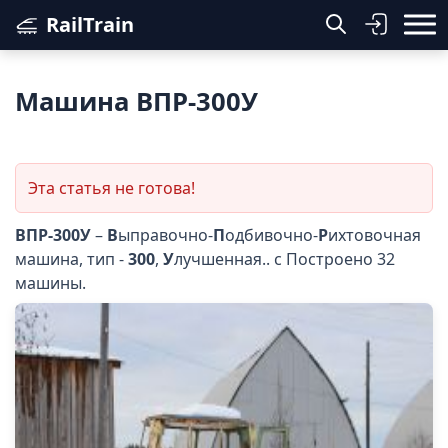
RailTrain
Машина ВПР-300У
Эта статья не готова!
ВПР-300У
–
В
ыправочно-
П
одбивочно-
Р
ихтовочная
машина, тип -
300
,
У
лучшенная.. с Построено 32
машины.