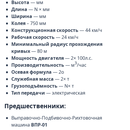
Высота
— мм
Длина
— N × мм
Ширина
— мм
Колея
– 750 мм
Конструкционная скорость
— 44 км/ч
Рабочая скорость
— 24 км/ч
Минимальный радиус прохождения
кривых
— 80 м
Мощность двигателя
— 2× 100л.с.
3
Производительность
— м
/час
Осевая формула
— 2о
Служебная масса
— 2× т
Грузоподъёмность
— N× т
Тип передачи
— электрическая
Предшественники:
Выправочно-Подбивочно-Рихтовочная
машина
ВПР-01