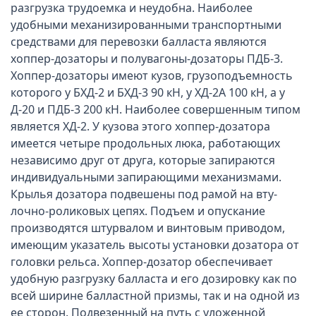
разгрузка трудоемка и неудобна. Наиболее
удобными механизированными транспортными
средствами для перевозки балласта являются
хоппер-дозаторы и полувагоны-дозаторы ПДБ-3.
Хоппер-дозаторы имеют кузов, грузоподъемность
которого у БХД-2 и БХД-3 90 кН, у ХД-2А 100 кН, а у
Д-20 и ПДБ-3 200 кН. Наиболее совершенным типом
является ХД-2. У кузова этого хоппер-дозатора
имеется четыре продольных люка, работающих
независимо друг от друга, которые запираются
индивидуальными запирающими механизмами.
Крылья дозатора подвешены под рамой на вту-
лочно-роликовых цепях. Подъем и опускание
производятся штурвалом и винтовым приводом,
имеющим указатель высоты установки дозатора от
головки рельса. Хоппер-дозатор обеспечивает
удобную разгрузку балласта и его дозировку как по
всей ширине балластной призмы, так и на одной из
ее сторон. Подвезенный на путь с уложенной