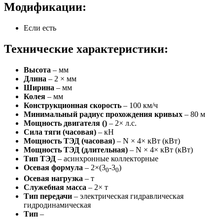
Модификации:
Если есть
Технические характеристики:
Высота
– мм
Длина
– 2 × мм
Ширина
– мм
Колея
– мм
Конструкционная скорость
– 100 км/ч
Минимальный радиус прохождения кривых
– 80 м
Мощность двигателя ()
– 2× л.с.
Сила тяги (часовая)
– кН
Мощность ТЭД (часовая)
– N × 4× кВт (кВт)
Мощность ТЭД (длительная)
– N × 4× кВт (кВт)
Тип ТЭД
– асинхронные коллекторные
Осевая формула
– 2×(3
-3
)
0
0
Осевая нагрузка
– т
Служебная масса
– 2× т
Тип передачи
– электрическая гидравлическая
гидродинамическая
Тип
–