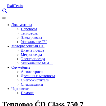
RailTrain
Локомотивы
Паровозы
Тепловозы
Электровозы
Уникальные ТЧ
Моторвагонный ПС
Дизель-поезда
Метропоезда
Электропоезда
Уникальные МВПС
Служебные
Автомотрисы
Дрезины и мотовозы
Снегоочистители
Спецмашины
Черновики
Помощь
Тепловоз ČD Class 750.7