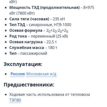
кВт)
Мощность ТЭД (продолжительная)
– 8×975
кВт (7800 кВт)
Сила тяги (часовая)
– 235 кН
Тип ТЭД
– синхронные, НТВ-1000
Осевая формула
– 2
+2
-2
+2
0
0
0
0
Род тока
– переменный (25 кВ)
Осевая нагрузка
– 22,5 т
Служебная масса
– 180 т
Тип
– пассажирский
Эксплуатация:
Россия
:
Московская ж/д
Предшественники:
Ходовая часть использована от тепловоза
ТЭП80