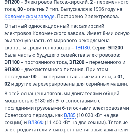
ЭП200
–
Э
лектровоз
П
ассажирский,
2
- переменного
тока,
00
- опытный тип. Выпускался в 1996 году на
Коломенском заводе
. Построено 2 электровоза.
Опытный односекционный пассажирский
электровоз Коломенского завода. Имеет 8-ми осную
экипажную часть от мирового рекордсмена
скорости среди тепловозов –
ТЭП80
. Серия
ЭП200
была частью будущего семейства электровозов:
ЭП100
– постоянного тока,
ЭП200
– переменного и
ЭП300
– двухсистемного питания. При этом
последние
00
– экспериментальные машины, а
01
,
02
и другие зарезервированы для серийных машин.
8 осей оснащены тяговыми двигателями общей
мощностью 8180 кВт Это сопоставимо с
последними грузовыми 6-ти осными электровозами
Советского периода, как
ВЛ85
(10 020 кВт на две
секции) и
ВЛ86Ф
(11 400 кВт на две секции). Тяговые
электродвигатели и синхронные тяговые двигатели