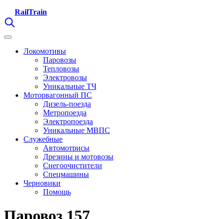
RailTrain
Локомотивы
Паровозы
Тепловозы
Электровозы
Уникальные ТЧ
Моторвагонный ПС
Дизель-поезда
Метропоезда
Электропоезда
Уникальные МВПС
Служебные
Автомотрисы
Дрезины и мотовозы
Снегоочистители
Спецмашины
Черновики
Помощь
Паровоз 157