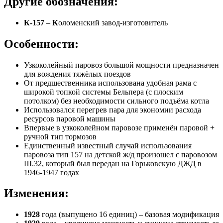
Другие обозначения:
К-157
–
К
оломенский завод-изготовитель
Особенности:
Узкоколейный паровоз большой мощности предназначен
для вождения тяжёлых поездов
От предшественника использована удобная рама с
широкой топкой системы Бельпера (с плоским
потолком) без необходимости сильного подъёма котла
Использовался перегрев пара для экономии расхода
ресурсов паровой машины
Впервые в узкоколейном паровозе применён паровой +
ручной тип тормозов
Единственный известный случай использования
паровоза тип 157 на детской ж/д произошел с паровозом
Ш.32, который был передан на Горьковскую ДЖД в
1946-1947 годах
Изменения:
1928
года (выпущено 16 единиц) – базовая модификация