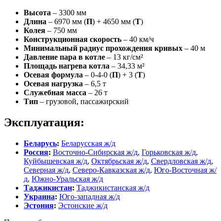
Высота
– 3300 мм
Длина
– 6970 мм (
П
) + 4650 мм (
Т
)
Колея
– 750 мм
Конструкционная скорость
– 40 км/ч
Минимальный радиус прохождения кривых
– 40 м
Давление пара в котле
– 13 кг/см²
Площадь нагрева котла
– 34,33 м²
Осевая формула
– 0-4-0 (
П
) + 3 (
Т
)
Осевая нагрузка
– 6,5 т
Служебная масса
– 26 т
Тип
– грузовой, пассажирский
Эксплуатация:
Беларусь
:
Беларусская ж/д
Россия
:
Восточно-Сибирская ж/д
,
Горьковская ж/д
,
Куйбышевская ж/д
,
Октябрьская ж/д
,
Свердловская ж/д
,
Северная ж/д
,
Северо-Кавказская ж/д
,
Юго-Восточная ж/
д
,
Южно-Уральская ж/д
Таджикистан
:
Таджикистанская ж/д
Украина
:
Юго-западная ж/д
Эстония
:
Эстонские ж/д