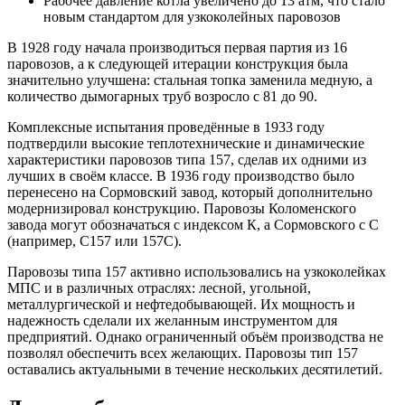
Рабочее давление котла увеличено до 13 атм, что стало
новым стандартом для узкоколейных паровозов
В 1928 году начала производиться первая партия из 16
паровозов, а к следующей итерации конструкция была
значительно улучшена: стальная топка заменила медную, а
количество дымогарных труб возросло с 81 до 90.
Комплексные испытания проведённые в 1933 году
подтвердили высокие теплотехнические и динамические
характеристики паровозов типа 157, сделав их одними из
лучших в своём классе. В 1936 году производство было
перенесено на Сормовский завод, который дополнительно
модернизировал конструкцию. Паровозы Коломенского
завода могут обозначаться с индексом К, а Сормовского с С
(например, С157 или 157С).
Паровозы типа 157 активно использовались на узкоколейках
МПС и в различных отраслях: лесной, угольной,
металлургической и нефтедобывающей. Их мощность и
надежность сделали их желанным инструментом для
предприятий. Однако ограниченный объём производства не
позволял обеспечить всех желающих. Паровозы тип 157
оставались актуальными в течение нескольких десятилетий.