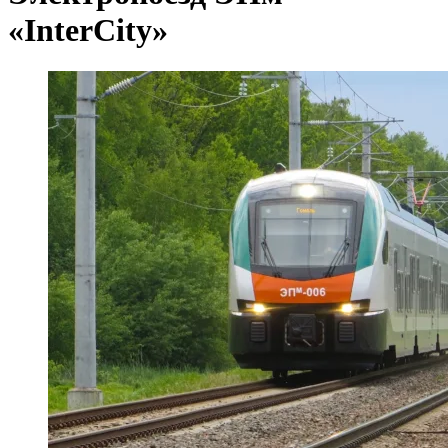
«InterCity»