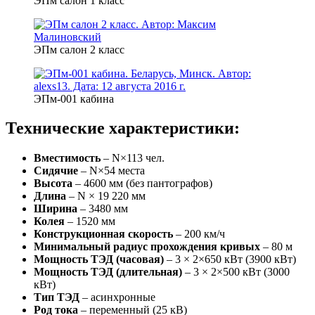
ЭПм салон 1 класс
ЭПм салон 2 класс
ЭПм-001 кабина
Технические характеристики:
Вместимость
– N×113 чел.
Сидячие
– N×54 места
Высота
– 4600 мм (без пантографов)
Длина
– N × 19 220 мм
Ширина
– 3480 мм
Колея
– 1520 мм
Конструкционная скорость
– 200 км/ч
Минимальный радиус прохождения кривых
– 80 м
Мощность ТЭД (часовая)
– 3 × 2×650 кВт (3900 кВт)
Мощность ТЭД (длительная)
– 3 × 2×500 кВт (3000
кВт)
Тип ТЭД
– асинхронные
Род тока
– переменный (25 кВ)