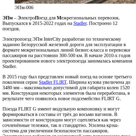
ЭПм-006
ЭПм
–
Э
лектро
П
оезд для
М
ежрегиональных перевозок.
Выпускался в 2015-2022 годах на
Stadler
. Построено 12
поездов.
Электропоезд ЭПм InterCity разработан по техническому
заданию Белорусской железной дороги для эксплуатации в
формате межрегиональных линий бизнес-класса и перевозки
пассажиров на расстоянии 300-500 км. В начале 2010-х годов
проектированием нового электропоезда занималась компания
Stadler.
В 2015 году был представлен новый поезд на основе третьего
поколения серии
Stadler FLIRT
. Ширина кузова увеличена до
3480 мм – максимально допустимой для габарита колеи 1520
мм. Конструкция некоторых элементов была переработана, в
результате чего появилось новое подсемейство FLIRT G.
Поезда FLIRT G имеют модульную компоновку и могут
формироваться в составы от трёх до восьми вагонов. В
зависимости от конструкции могут сцепляться как через
сочленённые тележки, так и стандартно. Усилена крэш-
система для увеличения безопасности пассажиров.