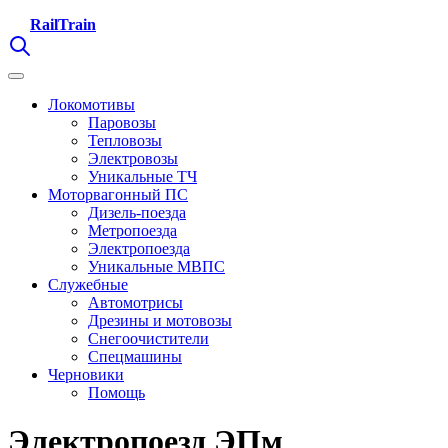
RailTrain
Локомотивы
Паровозы
Тепловозы
Электровозы
Уникальные ТЧ
Моторвагонный ПС
Дизель-поезда
Метропоезда
Электропоезда
Уникальные МВПС
Служебные
Автомотрисы
Дрезины и мотовозы
Снегоочистители
Спецмашины
Черновики
Помощь
Электропоезд ЭПм