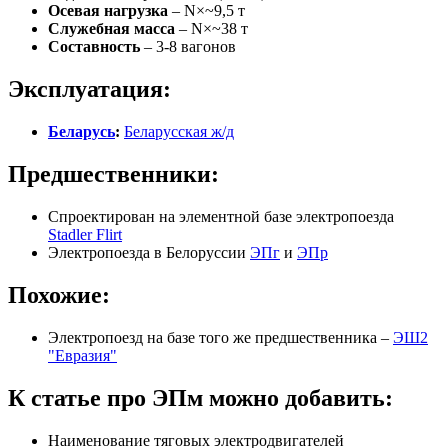
Осевая нагрузка
– N×~9,5 т
Служебная масса
– N×~38 т
Составность
– 3-8 вагонов
Эксплуатация:
Беларусь
:
Беларусская ж/д
Предшественники:
Спроектирован на элементной базе электропоезда
Stadler Flirt
Электропоезда в Белоруссии
ЭПг
и
ЭПр
Похожие:
Электропоезд на базе того же предшественника –
ЭШ2
"Евразия"
К статье про ЭПм можно добавить:
Наименование тяговых электродвигателей