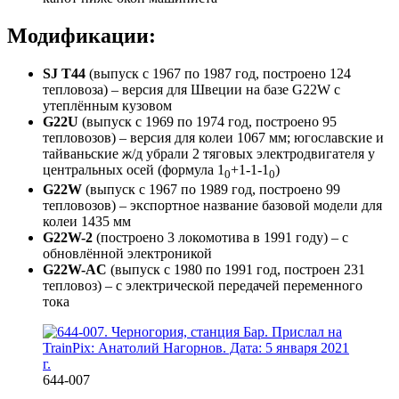
Модификации:
SJ T44
(выпуск с 1967 по 1987 год, построено 124
тепловоза) – версия для Швеции на базе G22W с
утеплённым кузовом
G22U
(выпуск с 1969 по 1974 год, построено 95
тепловозов) – версия для колеи 1067 мм; югославские и
тайваньские ж/д убрали 2 тяговых электродвигателя у
центральных осей (формула 1
+1-1-1
)
0
0
G22W
(выпуск с 1967 по 1989 год, построено 99
тепловозов) – экспортное название базовой модели для
колеи 1435 мм
G22W-2
(построено 3 локомотива в 1991 году) – с
обновлённой электроникой
G22W-AC
(выпуск с 1980 по 1991 год, построен 231
тепловоз) – с электрической передачей переменного
тока
644-007