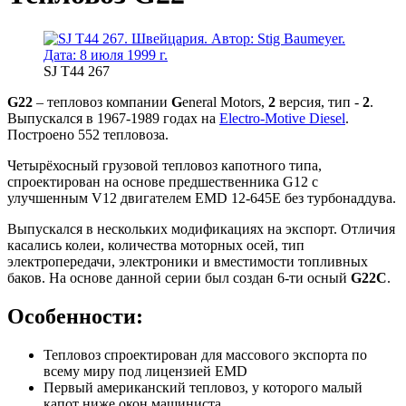
SJ T44 267
G22
– тепловоз компании
G
eneral Motors,
2
версия, тип -
2
.
Выпускался в 1967-1989 годах на
Electro-Motive Diesel
.
Построено 552 тепловоза.
Четырёхосный грузовой тепловоз капотного типа,
спроектирован на основе предшественника G12 с
улучшенным V12 двигателем EMD 12-645E без турбонаддува.
Выпускался в нескольких модификациях на экспорт. Отличия
касались колеи, количества моторных осей, тип
электропередачи, электроники и вместимости топливных
баков. На основе данной серии был создан 6-ти осный
G22C
.
Особенности:
Тепловоз спроектирован для массового экспорта по
всему миру под лицензией EMD
Первый американский тепловоз, у которого малый
капот ниже окон машиниста