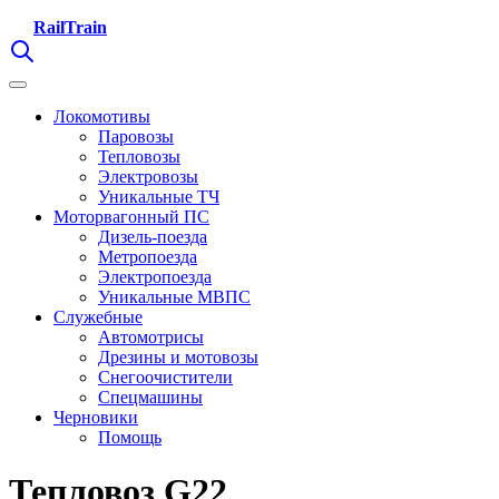
RailTrain
Локомотивы
Паровозы
Тепловозы
Электровозы
Уникальные ТЧ
Моторвагонный ПС
Дизель-поезда
Метропоезда
Электропоезда
Уникальные МВПС
Служебные
Автомотрисы
Дрезины и мотовозы
Снегоочистители
Спецмашины
Черновики
Помощь
Тепловоз G22