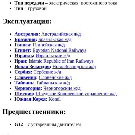
Тип передачи
– электрическая, постоянного тока
Тип
– грузовой
Эксплуатация:
Австралия
:
Австралийская ж/д
Бразилия
:
Бразильская ж/д
Гвинея
:
Гвинейская ж/д
Египет
:
Egyptian National Railways
Израиль
:
Израильские ж/д
Иран
:
Islamic Republic of Iran Railways
Новая Зеландия
:
Ново-Зеландская ж/д
Сербия
:
Сербские ж/д
Словения
:
Словенские ж/д
Тайвань
:
Тайваньская ж/д
Черногория
:
Черногорские ж/д
Швеция
:
Шведское Королевское управление ж/д
Южная Корея
:
Korail
Предшественники:
G12
– с устаревшим двигателем