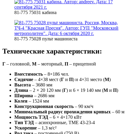
81-775 75031 кабина
81-775 75028 пульт машиниста
Технические характеристики:
Г
– головной,
М
– моторный,
П
– прицепной
Вместимость
– 8×186 чел.
Сидячие
– 4×38 мест (
Г
и
П
) и 4×31 место (
М
)
Высота
– 3680 мм
Длина
– 2 × 20 120 мм (
Г
) и 6 × 19 140 мм (
М
и
П
)
Ширина
– 2686 мм
Колея
– 1524 мм
Конструкционная скорость
– 90 км/ч
Минимальный радиус прохождения кривых
– 60 м
Мощность ТЭД
– 6 × 4×170 кВт
Тип ТЭД
– асинхронные, TME 43-23-4
Ускорение
– 1,3 м/с²
Род тока
– постоянный (750 В)