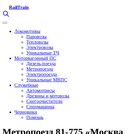
RailTrain
Локомотивы
Паровозы
Тепловозы
Электровозы
Уникальные ТЧ
Моторвагонный ПС
Дизель-поезда
Метропоезда
Электропоезда
Уникальные МВПС
Служебные
Автомотрисы
Дрезины и мотовозы
Снегоочистители
Спецмашины
Черновики
Помощь
Метропоезд 81-775 «Москва