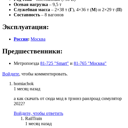
Осевая нагрузка
– 9,5 т
Служебная масса
– 2×38 т (
Г
), 4×36 т (
М
) и 2×29 т (
П
)
Составность
– 8 вагонов
Эксплуатация:
Россия
:
Москва
Предшественники:
Метропоезда
81-725 "Smart"
и
81-765 "Москва"
Войдите
, чтобы комментировать.
homiachok
1 месяц назад
а как скачать от сюда мод в трэинз раилроад симулятор
2022?
Войдите, чтобы ответить
RailTrain
1 месяц назад