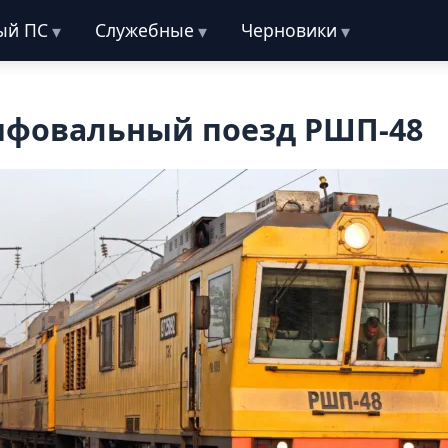
ый ПС
Служебные
Черновики
фовальный поезд РШП-48