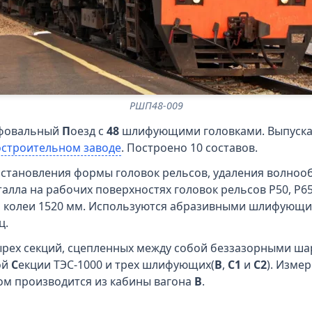
РШП48-009
фовальный
П
оезд с
48
шлифующими головками. Выпускалс
строительном заводе
. Построено 10 составов.
сстановления формы головок рельсов, удаления волноо
талла на рабочих поверхностях головок рельсов Р50, Р6
я колеи 1520 мм. Используются абразивными шлифующие
ц.
тырех секций, сцепленных между собой беззазорными ш
ой
С
екции ТЭС-1000 и трех шлифующих(
В
,
С1
и
С2
). Изме
ом производится из кабины вагона
В
.