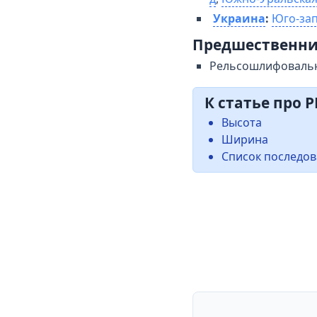
Украина
:
Юго-зап
Предшественни
Рельсошлифоваль
К статье про 
Высота
Ширина
Список последов