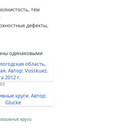
волнистость, тем
в
ерхностные дефекты,
еланы одинаковыми
03
разивные круги