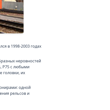
я в 1998-2003 годах
бразных неровностей
5, Р75 с любыми
 головки, их
арнирами: одной
рения рельсов и