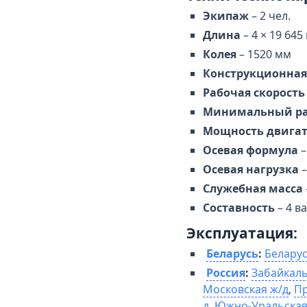
Экипаж
– 2 чел.
Длина
– 4 × 19 645
Колея
– 1520 мм
Конструкционная
Рабочая скорость
Минимальный ра
Мощность двигате
Осевая формула
–
Осевая нагрузка
–
Служебная масса
Составность
– 4 в
Эксплуатация:
Беларусь
:
Беларус
Россия
:
Забайкаль
Московская ж/д
,
Пр
д
,
Южно-Уральская