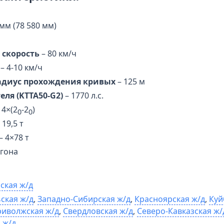
 мм (78 580 мм)
 скорость
– 80 км/ч
– 4-10 км/ч
диус прохождения кривых
– 125 м
ля (KTTA50-G2)
– 1770 л.с.
 4×(2
-2
)
0
0
 19,5 т
– 4×78 т
агона
ская ж/д
ская ж/д
,
Западно-Cибирская ж/д
,
Красноярская ж/д
,
Куй
иволжская ж/д
,
Свердловская ж/д
,
Северо-Кавказская ж/
 ж/д