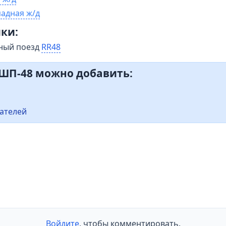
адная ж/д
ки:
ный поезд
RR48
РШП-48 можно добавить:
ателей
Войдите
, чтобы комментировать.