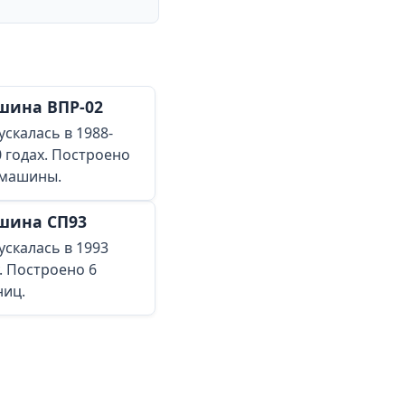
шина ВПР-02
скалась в 1988-
0 годах. Построено
 машины.
шина СП93
ускалась в 1993
. Построено 6
ниц.