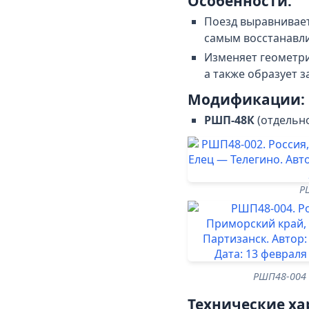
Особенности:
Поезд выравнивает
самым восстанавл
Изменяет геометри
а также образует 
Модификации:
РШП-48К
(отдельно
Р
РШП48-004
Технические ха