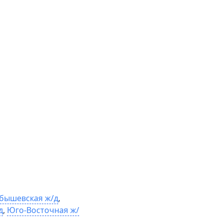
бышевская ж/д
,
д
,
Юго-Восточная ж/