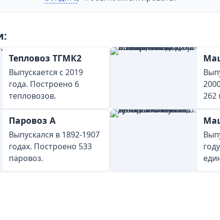
и:
Тепловоз ТГМК2
Ма
Выпускается с 2019
Выпу
года. Построено 6
200
тепловозов.
262
Паровоз А
Ма
Выпускался в 1892-1907
Вып
годах. Построено 533
году
паровоз.
еди