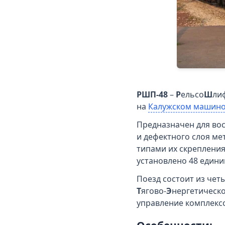
РШП-48
–
Р
ельсо
Ш
ли
на
Калужском машино
Предназначен для во
и дефектного слоя ме
типами их скреплени
установлено 48 едини
Поезд состоит из че
Т
ягово-
Э
нергетическ
управление комплекс