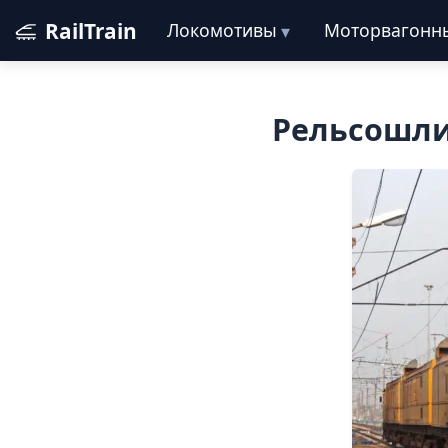
RailTrain
Локомотивы
Моторвагонн
Рельсошли