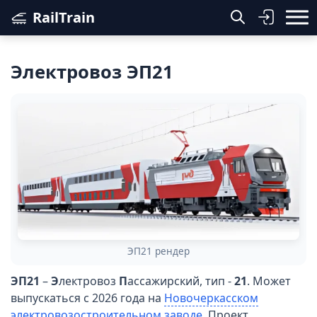
RailTrain
Электровоз ЭП21
ЭП21 рендер
ЭП21
–
Э
лектровоз
П
ассажирский, тип -
21
. Может
выпускаться с 2026 года на
Новочеркасском
электровозостроительном заводе
. Проект.