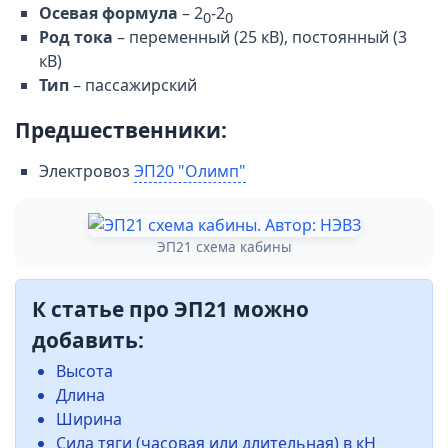
Осевая формула
– 2
-2
0
0
Род тока
– переменный (25 кВ), постоянный (3
кВ)
Тип
– пассажирский
Предшественники:
Электровоз
ЭП20 "Олимп"
ЭП21 схема кабины
К статье про ЭП21 можно
добавить:
Высота
Длина
Ширина
Сила тяги (часовая или длительная) в кН