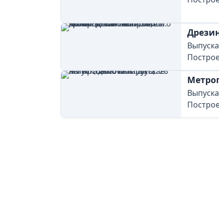
Дрези
Выпуска
Построе
Метро
Выпускал
Построе