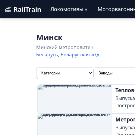
RailTrain
Локомотивы
Моторвагонн
Минск
Минский метрополитен
Беларусь
,
Беларусская ж/д
Теплов
Выпускал
Построе
Метроп
Выпускал
Построе