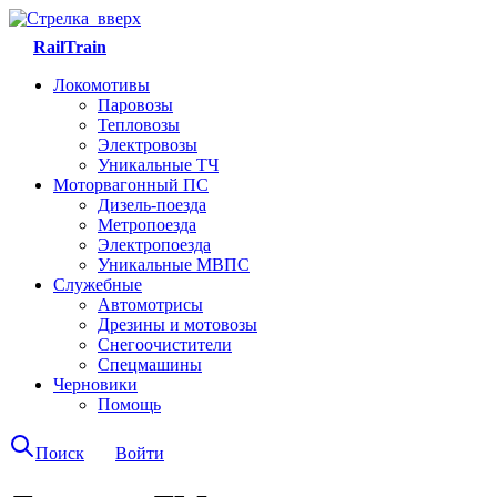
RailTrain
Локомотивы
Паровозы
Тепловозы
Электровозы
Уникальные ТЧ
Моторвагонный ПС
Дизель-поезда
Метропоезда
Электропоезда
Уникальные МВПС
Служебные
Автомотрисы
Дрезины и мотовозы
Снегоочистители
Спецмашины
Черновики
Помощь
Поиск
Войти