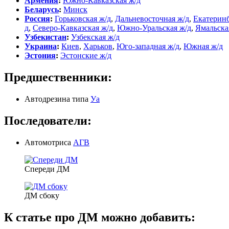
Армения
:
Южно-Кавказская ж/д
Беларусь
:
Минск
Россия
:
Горьковская ж/д
,
Дальневосточная ж/д
,
Екатеринб
д
,
Северо-Кавказская ж/д
,
Южно-Уральская ж/д
,
Ямальска
Узбекистан
:
Узбекская ж/д
Украина
:
Киев
,
Харьков
,
Юго-западная ж/д
,
Южная ж/д
Эстония
:
Эстонские ж/д
Предшественники:
Автодрезина типа
Уа
Последователи:
Автомотриса
АГВ
Спереди ДМ
ДМ сбоку
К статье про ДМ можно добавить: