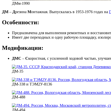
ДМм-1990
ДМ
–
Д
резина
М
онтажная. Выпускалась в 1953-1976 годах на
П
Особенности:
Предназначена для выполнения ремонтных и восстановит
Имеет две переходных и одну рабочую площадку, изолир
Модификации:
ДМС
–
С
коростная, с усиленной ходовой частью, улуч
ДМ-35
ДМ-338 и ТЭМ2У-8136
ДМ-488
ДМ-494