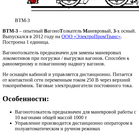
ВТМ-3
ВТМ-3
– опытный
В
агоно
Т
олкатель
М
аневровый,
3
-х осный.
Выпускался в 2012 году на
ООО «ЭлектроПромТранс»
.
Построена 1 единица.
Вагонотолкатель предназначен для замены маневровых
локомотивов при погрузки / выгрузки вагонов. Способен к
равномерному и повагонному надвигу вагонов.
Не оснащён кабиной и управляется дистанционно. Питается
от контактной сети переменным током 250 В через верхний
токоприёмник. Тяговые электродвигатели постоянного тока.
Особенности:
Вагонотолкатель предназначен для маневровой работы с
10 вагонами общей массой 1000 т
Управление производится дистанционно оператором в
полуавтоматическом и ручном режимах