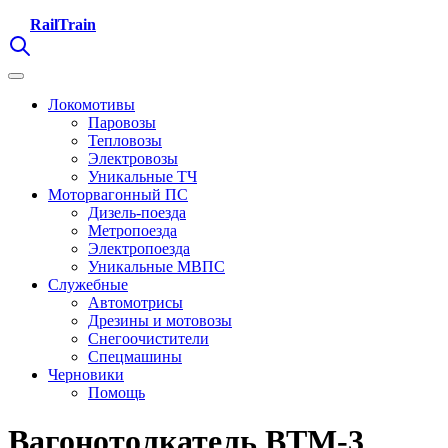
RailTrain
Локомотивы
Паровозы
Тепловозы
Электровозы
Уникальные ТЧ
Моторвагонный ПС
Дизель-поезда
Метропоезда
Электропоезда
Уникальные МВПС
Служебные
Автомотрисы
Дрезины и мотовозы
Снегоочистители
Спецмашины
Черновики
Помощь
Вагонотолкатель ВТМ-3