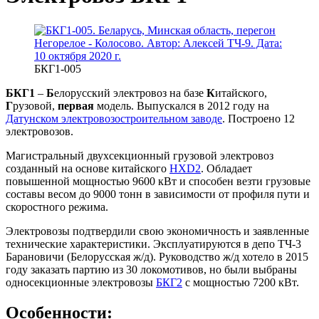
БКГ1-005
БКГ1
–
Б
елорусский электровоз на базе
К
итайского,
Г
рузовой,
первая
модель. Выпускался в 2012 году на
Датунском электровозостроительном заводе
. Построено 12
электровозов.
Магистральный двухсекционный грузовой электровоз
созданный на основе китайского
HXD2
. Обладает
повышенной мощностью 9600 кВт и способен везти грузовые
составы весом до 9000 тонн в зависимости от профиля пути и
скоростного режима.
Электровозы подтвердили свою экономичность и заявленные
технические характеристики. Эксплуатируются в депо ТЧ-3
Барановичи (Белорусская ж/д). Руководство ж/д хотело в 2015
году заказать партию из 30 локомотивов, но были выбраны
односекционные электровозы
БКГ2
с мощностью 7200 кВт.
Особенности: