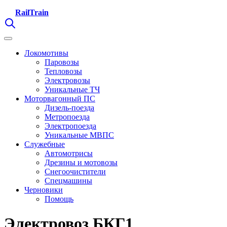
RailTrain
Локомотивы
Паровозы
Тепловозы
Электровозы
Уникальные ТЧ
Моторвагонный ПС
Дизель-поезда
Метропоезда
Электропоезда
Уникальные МВПС
Служебные
Автомотрисы
Дрезины и мотовозы
Снегоочистители
Спецмашины
Черновики
Помощь
Электровоз БКГ1