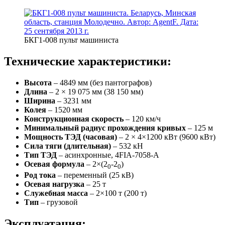
БКГ1-008 пульт машиниста
Технические характеристики:
Высота
– 4849 мм (без пантографов)
Длина
– 2 × 19 075 мм (38 150 мм)
Ширина
– 3231 мм
Колея
– 1520 мм
Конструкционная скорость
– 120 км/ч
Минимальный радиус прохождения кривых
– 125 м
Мощность ТЭД (часовая)
– 2 × 4×1200 кВт (9600 кВт)
Сила тяги (длительная)
– 532 кН
Тип ТЭД
– асинхронные, 4FIA-7058-A
Осевая формула
– 2×(2
-2
)
0
0
Род тока
– переменный (25 кВ)
Осевая нагрузка
– 25 т
Служебная масса
– 2×100 т (200 т)
Тип
– грузовой
Эксплуатация: