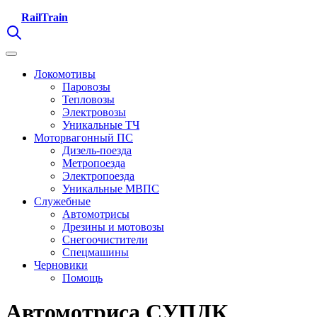
RailTrain
Локомотивы
Паровозы
Тепловозы
Электровозы
Уникальные ТЧ
Моторвагонный ПС
Дизель-поезда
Метропоезда
Электропоезда
Уникальные МВПС
Служебные
Автомотрисы
Дрезины и мотовозы
Снегоочистители
Спецмашины
Черновики
Помощь
Автомотриса СУПДК