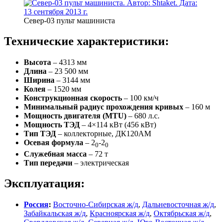
Север-03 пульт машиниста
Технические характеристики:
Высота
– 4313 мм
Длина
– 23 500 мм
Ширина
– 3144 мм
Колея
– 1520 мм
Конструкционная скорость
– 100 км/ч
Минимальный радиус прохождения кривых
– 160 м
Мощность двигателя (MTU)
– 680 л.с.
Мощность ТЭД
– 4×114 кВт (456 кВт)
Тип ТЭД
– коллекторные, ДК120АМ
Осевая формула
– 2
-2
0
0
Служебная масса
– 72 т
Тип передачи
– электрическая
Эксплуатация:
Россия
:
Восточно-Сибирская ж/д
,
Дальневосточная ж/д
,
Забайкальская ж/д
,
Красноярская ж/д
,
Октябрьская ж/д
,