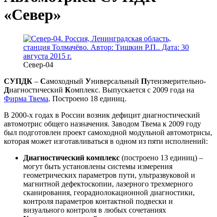
«Север»
Север-04
СУПДК
–
С
амоходный
У
ниверсальный
П
утеизмерительно-
Д
иагностический
К
омплекс. Выпускается с 2009 года на
Фирма Твема
. Построено 18 единиц.
В 2000-х годах в России возник дефицит диагностический
автомотрис общего назначения. Заводом Твема к 2009 году
был подготовлен проект самоходной модульной автомотрисы,
которая может изготавливаться в одном из пяти исполнений:
Диагностический комплекс
(построено 13 единиц) –
могут быть установлены системы измерения
геометрических параметров пути, ультразвуковой и
магнитной дефектоскопии, лазерного трехмерного
сканирования, георадиолокационной диагностики,
контроля параметров контактной подвески и
визуального контроля в любых сочетаниях