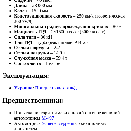
Сидячие
– 40 мест
Длина
– 28 000 мм
Колея
– 1520 мм
Конструкционная скорость
– 250 км/ч (теоретическая
360 км/ч)
Минимальный радиус прохождения кривых
– 80 м
Мощность ТРД
– 2×1500 кгс/кг (3000 кгс/кг)
Сила тяги
– 30 кН
Тип ТРД
– турбореактивные, АИ-25
Осевая формула
– 2-2
Осевая нагрузка
– 14,9 т
Служебная масса
– 59,4 т
Составность
– 1 вагон
Эксплуатация:
Украина
:
Приднепровская ж/д
Предшественники:
Попытка повторить американский опыт реактивной
автомотрисы
М-497
Автомотриса
Schienenzeppelin
с авиационным
двигателем