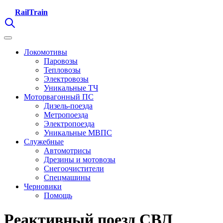
RailTrain
Локомотивы
Паровозы
Тепловозы
Электровозы
Уникальные ТЧ
Моторвагонный ПС
Дизель-поезда
Метропоезда
Электропоезда
Уникальные МВПС
Служебные
Автомотрисы
Дрезины и мотовозы
Снегоочистители
Спецмашины
Черновики
Помощь
Реактивный поезд СВЛ