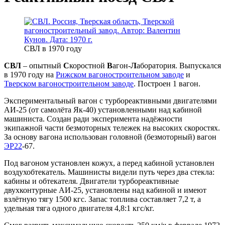
СВЛ в 1970 году
СВЛ
– опытный
С
коростной
В
агон-
Л
аборатория. Выпускался
в 1970 году на
Рижском вагоностроительном заводе
и
Тверском вагоностроительном заводе
. Построен 1 вагон.
Экспериментальный вагон с турбореактивными двигателями
АИ-25 (от самолёта Як-40) установленными над кабиной
машиниста. Создан ради эксперимента надёжности
экипажной части безмоторных тележек на высоких скоростях.
За основу вагона использован головной (безмоторный) вагон
ЭР22
-67.
Под вагоном установлен кожух, а перед кабиной установлен
воздухобтекатель. Машинисты видели путь через два стекла:
кабины и обтекателя. Двигатели турбореактивные
двухконтурные АИ-25, установлены над кабиной и имеют
взлётную тягу 1500 кгс. Запас топлива составляет 7,2 т, а
удельная тяга одного двигателя 4,8:1 кгс/кг.