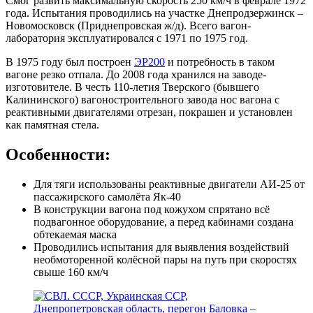
Смог развить максимальную скорость 250 км/ч в феврале 1972
года. Испытания проводились на участке Днепродзержинск –
Новомосковск (Приднепровская ж/д). Всего вагон-
лаборатория эксплуатировался с 1971 по 1975 год.
В 1975 году был построен
ЭР200
и потребность в таком
вагоне резко отпала. До 2008 года хранился на заводе-
изготовителе. В честь 110-летия Тверского (бывшего
Калининского) вагоностроительного завода нос вагона с
реактивными двигателями отрезан, покрашен и установлен
как памятная стела.
Особенности:
Для тяги использованы реактивные двигатели АИ-25 от
пассажирского самолëта Як-40
В конструкции вагона под кожухом спрятано всё
подвагонное оборудование, а перед кабинами создана
обтекаемая маска
Проводились испытания для выявления воздействий
необмоторенной колëсной пары на путь при скоростях
свыше 160 км/ч