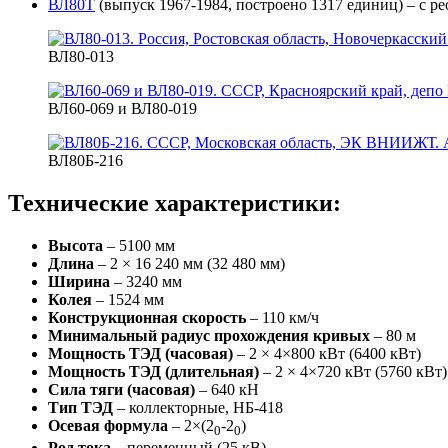
ВЛ80Т
(выпуск 1967-1984, построено 1317 единиц) – с р
ВЛ80-013
ВЛ60-069 и ВЛ80-019
ВЛ80Б-216
Технические характеристики:
Высота
– 5100 мм
Длина
– 2 × 16 240 мм (32 480 мм)
Ширина
– 3240 мм
Колея
– 1524 мм
Конструкционная скорость
– 110 км/ч
Минимальный радиус прохождения кривых
– 80 м
Мощность ТЭД (часовая)
– 2 × 4×800 кВт (6400 кВт)
Мощность ТЭД (длительная)
– 2 × 4×720 кВт (5760 кВт)
Сила тяги (часовая)
– 640 кН
Тип ТЭД
– коллекторные, НБ-418
Осевая формула
– 2×(2
-2
)
0
0
Род тока
– переменный (25 кВ)