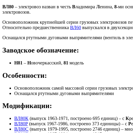
ВЛ80
– электровоз назван в честь
В
ладимира
Л
енина,
8
-ми ос
электровозов.
Основоположник крупнейшей серии грузовых электровозов перем
Относительно предшественника
ВЛ60
выпускался в двухсекци
Оснащался ртутными дуговыми выпрямителями (вентиль в эле
Заводское обозначение:
Н81
–
Н
овочеркасский,
81
модель
Особенности:
Основоположник самой массовой серии грузовых электро
Оснащался ртутными дуговыми выпрямителями
Модификации:
ВЛ80К
(выпуск 1963-1971, построено 695 единиц) – с
К
р
ВЛ80Р
(выпуск 1967-1986, построено 373 единицы) – с
Р
ВЛ80С
(выпуск 1979-1995, построено 2746 единиц) – мно