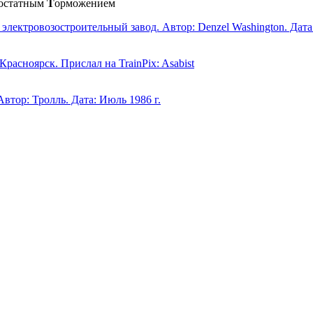
еостатным
Т
орможением