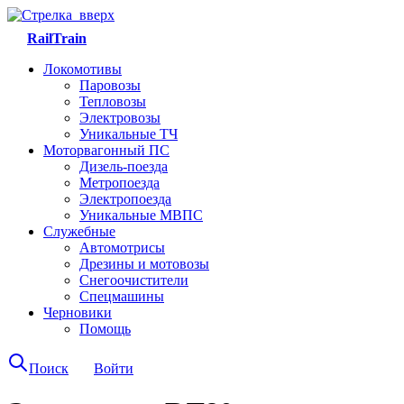
RailTrain
Локомотивы
Паровозы
Тепловозы
Электровозы
Уникальные ТЧ
Моторвагонный ПС
Дизель-поезда
Метропоезда
Электропоезда
Уникальные МВПС
Служебные
Автомотрисы
Дрезины и мотовозы
Снегоочистители
Спецмашины
Черновики
Помощь
Поиск
Войти