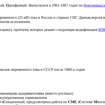
ный,
О
днофазный. Выпускался в 1961-1967 годах на
Новочеркасск
енного (25 кВ) тока в России и странах СНГ. Данная версия явл
онном исполнении.
ктрике), проблему которых решает следующая модификация
ВЛ8
возов переменного тока в СССР после 1960-х годов
емниевыми выпрямителями (вместо ртутных)
екуперативным торможением
го
С
екционный, предусмотрена работа по
СМЕ
(
С
истеме
М
ног