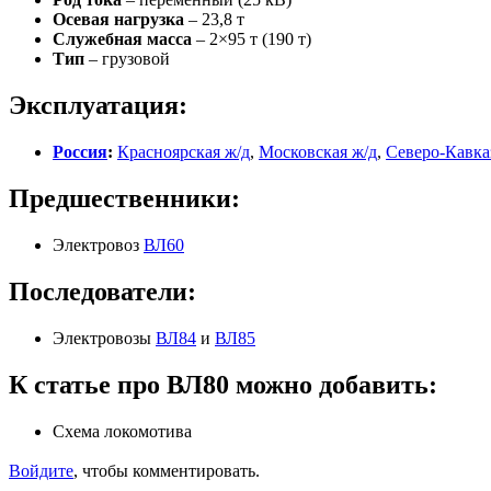
Осевая нагрузка
– 23,8 т
Служебная масса
– 2×95 т (190 т)
Тип
– грузовой
Эксплуатация:
Россия
:
Красноярская ж/д
,
Московская ж/д
,
Северо-Кавка
Предшественники:
Электровоз
ВЛ60
Последователи:
Электровозы
ВЛ84
и
ВЛ85
К статье про ВЛ80 можно добавить:
Схема локомотива
Войдите
, чтобы комментировать.