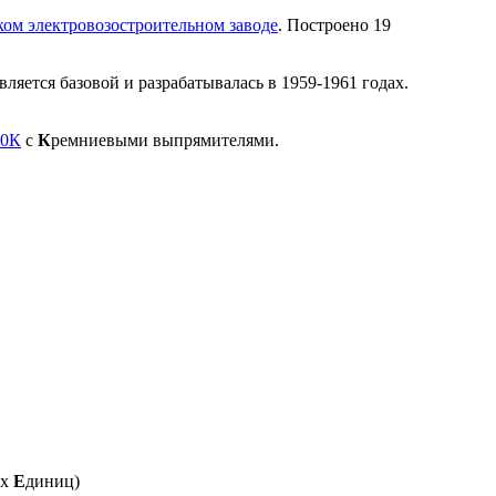
ом электровозостроительном заводе
. Построено 19
яется базовой и разрабатывалась в 1959-1961 годах.
0К
с
К
ремниевыми выпрямителями.
их
Е
диниц)