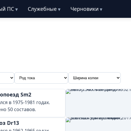
ый ПС
Служебные
Черновики
опоезд Sm2
ся в 1975-1981 годах.
но 50 составов.
оз Dr13
ся в 1962-1965 годах.