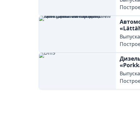
Построе
Автом
«Lättä
Выпускал
Построе
Дизель
«Porkk
Выпускал
Построе