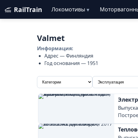
RailTrain
Локомотивы
Моторвагонн
Valmet
Информация:
Адрес — Финляндия
Год основания — 1951
Электр
Выпускал
Построе
Теплов
Выпускал