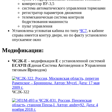
компрессор ВУ-3,5
система автоматического управления тормозами
регистратор параметров движения
телемеханическая система контроля
бодрствования машиниста
пульт управления
Установлена угловатая кабина по типу
ЧС7
, в кабине
справа имеется контур двери, но по факту установлено
опускаемое окно
Модификации:
ЧС2К-Е
– модификация
Е
с установленной системой
ЕСАУП
(
Е
диная
С
истема
А
втоведения и
У
правления
тяговым
П
риводом)
ЧС2К-322