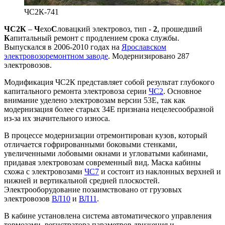
ЧС2К-741
ЧС2К
–
Ч
ехо
С
ловацкий электровоз, тип -
2
, прошедший
К
апитальный ремонт с продлением срока службы.
Выпускался в 2006-2010 годах на
Ярославском
электровозоремонтном заводе
. Модернизировано 287
электровозов.
Модификация ЧС2К представляет собой результат глубокого
капитального ремонта электровоза серии
ЧС2
. Основное
внимание уделено электровозам версии 53E, так как
модернизация более старых 34E признана нецелесообразной
из-за их значительного износа.
В процессе модернизации отремонтирован кузов, который
отличается гофрированными боковыми стенками,
увеличенными лобовыми окнами и угловатыми кабинами,
придавая электровозам современный вид. Маска кабины
схожа с электровозами
ЧС7
и состоит из наклонных верхней и
нижней и вертикальной средней плоскостей.
Электрооборудование позаимствовано от грузовых
электровозов
ВЛ10
и
ВЛ11
.
В кабине установлена система автоматического управления
тормозами, регистратора параметров движения и