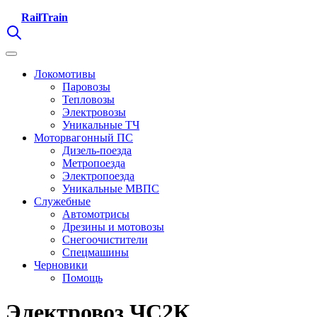
RailTrain
Локомотивы
Паровозы
Тепловозы
Электровозы
Уникальные ТЧ
Моторвагонный ПС
Дизель-поезда
Метропоезда
Электропоезда
Уникальные МВПС
Служебные
Автомотрисы
Дрезины и мотовозы
Снегоочистители
Спецмашины
Черновики
Помощь
Электровоз ЧС2К