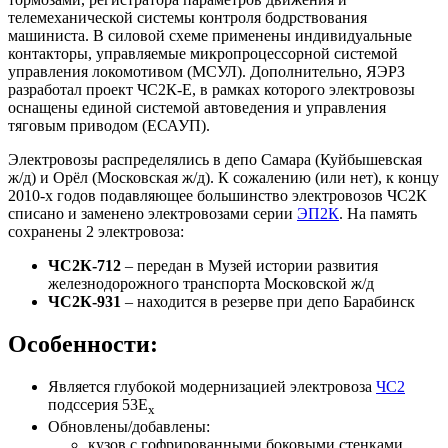
телемеханической системы контроля бодрствования
машиниста. В силовой схеме применены индивидуальные
контакторы, управляемые микропроцессорной системой
управления локомотивом (МСУЛ). Дополнительно, ЯЭРЗ
разработал проект ЧС2К-Е, в рамках которого электровозы
оснащены единой системой автоведения и управления
тяговым приводом (ЕСАУП).
Электровозы распределялись в депо Самара (Куйбышевская
ж/д) и Орёл (Московская ж/д). К сожалению (или нет), к концу
2010-х годов подавляющее большинство электровозов ЧС2К
списано и заменено электровозами серии
ЭП2К
. На память
сохранены 2 электровоза:
ЧС2К-712
– передан в Музей истории развития
железнодорожного транспорта Московской ж/д
ЧС2К-931
– находится в резерве при депо Барабинск
Особенности:
Является глубокой модернизацией электровоза
ЧС2
подссерия 53E
х
Обновлены/добавлены:
кузов с гофрированными боковыми стенками