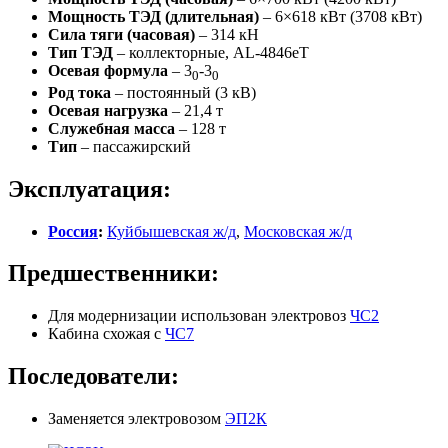
Мощность ТЭД (длительная)
– 6×618 кВт (3708 кВт)
Сила тяги (часовая)
– 314 кН
Тип ТЭД
– коллекторные, AL-4846eT
Осевая формула
– 3
-3
0
0
Род тока
– постоянный (3 кВ)
Осевая нагрузка
– 21,4 т
Служебная масса
– 128 т
Тип
– пассажирский
Эксплуатация:
Россия
:
Куйбышевская ж/д
,
Московская ж/д
Предшественники:
Для модернизации использован электровоз
ЧС2
Кабина схожая с
ЧС7
Последователи:
Заменяется электровозом
ЭП2К