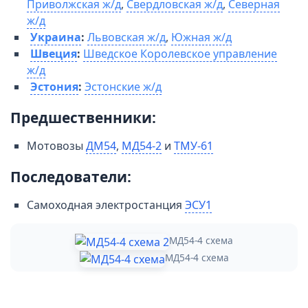
Приволжская ж/д
,
Свердловская ж/д
,
Северная
ж/д
Украина
:
Львовская ж/д
,
Южная ж/д
Швеция
:
Шведское Королевское управление
ж/д
Эстония
:
Эстонские ж/д
Предшественники:
Мотовозы
ДМ54
,
МД54-2
и
ТМУ-61
Последователи:
Самоходная электростанция
ЭСУ1
МД54-4 схема
МД54-4 схема