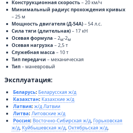
Конструкционная скорость
– 20 км/ч
Минимальный радиус прохождения кривых
– 25 м
Мощность двигателя (Д-54А)
– 54 л.с.
Сила тяги (длительная)
– 17 кН
Осевая формула
– 2
-2
м
м
Осевая нагрузка
– 2,5 т
Служебная масса
– 10 т
Тип передачи
– механическая
Тип
– маневровый
Эксплуатация:
Беларусь
:
Беларусская ж/д
Казахстан
:
Казахские ж/д
Латвия
:
ж/д Латвии
Литва
:
Литовские ж/д
Россия
:
Восточно-Сибирская ж/д
,
Горьковская
ж/д
,
Куйбышевская ж/д
,
Октябрьская ж/д
,