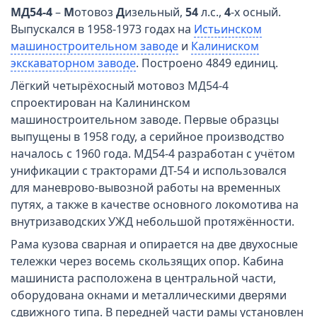
МД54-4
–
М
отовоз
Д
изельный,
54
л.с.,
4
-х осный.
Выпускался в 1958-1973 годах на
Истьинском
машиностроительном заводе
и
Калиниском
экскаваторном заводе
. Построено 4849 единиц.
Лёгкий четырёхосный мотовоз МД54-4
спроектирован на Калининском
машиностроительном заводе. Первые образцы
выпущены в 1958 году, а серийное производство
началось с 1960 года. МД54-4 разработан с учётом
унификации с тракторами ДТ-54 и использовался
для маневрово-вывозной работы на временных
путях, а также в качестве основного локомотива на
внутризаводских УЖД небольшой протяжённости.
Рама кузова сварная и опирается на две двухосные
тележки через восемь скользящих опор. Кабина
машиниста расположена в центральной части,
оборудована окнами и металлическими дверями
сдвижного типа. В передней части рамы установлен