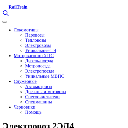
RailTrain
Локомотивы
Паровозы
Тепловозы
Электровозы
Уникальные ТЧ
Моторвагонный ПС
Дизель-поезда
Метропоезда
Электропоезда
Уникальные МВПС
Служебные
Автомотрисы
Дрезины и мотовозы
Снегоочистители
Спецмашины
Черновики
Помощь
Электровоз 2ЭЛ4