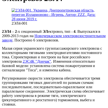
2ЭЛ4-001
2ЭЛ4
–
2
-х секционный
ЭЛ
ектровоз, тип -
4
. Выпускался в
2009-2013 годах на
Новочеркасском электровозостроительном
заводе
. Построено 6 электровозов.
Малая серия украинского грузопассажирского электровоза с
коллекторными тяговыми электродвигателями постоянного
тока. Спроектирован и построен на базе российского
электровоза
2ЭС4К "Дончак"
. Изменения относительно
базовой модели: установлена система пожаротушения и
сигнализации "Тиса", и изменена кабина.
Регулирование скорости электровоза обеспечивается тремя
группировками тяговых двигателей по разным схемам:
последовательное, последовательно-параллельное или
параллельное соединение. Электрическая схема обеспечивает
работу электровоза в режиме тяги, электрического
(рекуперативного и реостатного) торможения, выбега и
стоянки.