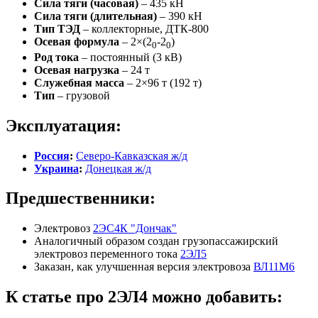
Сила тяги (часовая)
– 435 кН
Сила тяги (длительная)
– 390 кН
Тип ТЭД
– коллекторные, ДТК-800
Осевая формула
– 2×(2
-2
)
0
0
Род тока
– постоянный (3 кВ)
Осевая нагрузка
– 24 т
Служебная масса
– 2×96 т (192 т)
Тип
– грузовой
Эксплуатация:
Россия
:
Северо-Кавказская ж/д
Украина
:
Донецкая ж/д
Предшественники:
Электровоз
2ЭС4К "Дончак"
Аналогичный образом создан грузопассажирский
электровоз переменного тока
2ЭЛ5
Заказан, как улучшенная версия электровоза
ВЛ11М6
К статье про 2ЭЛ4 можно добавить: