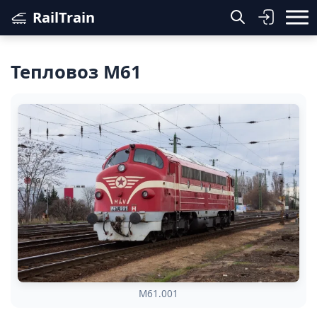
RailTrain
Тепловоз М61
M61.001