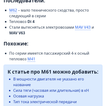
Последователи:
М62
– мало технического сходства, просто
следующий в серии
Тепловоз
Di 4
Стали вытесняться электровозами
MAV V43
и
MAV V63
Похожие:
По серии имеется пассажирский 4-х осный
тепловоз
М41
К статье про М61 можно добавить:
В мощности двигателя не указано его
название
Сила тяги (часовая или длительная) в кН
Осевая нагрузка
Тип тока электрической передачи