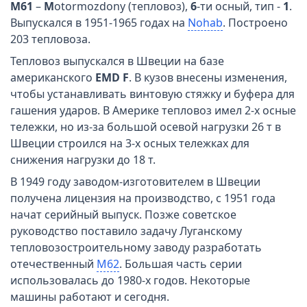
М61
–
M
otormozdony (тепловоз),
6
-ти осный, тип -
1
.
Выпускался в 1951-1965 годах на
Nohab
. Построено
203 тепловоза.
Тепловоз выпускался в Швеции на базе
американского
EMD F
. В кузов внесены изменения,
чтобы устанавливать винтовую стяжку и буфера для
гашения ударов. В Америке тепловоз имел 2-х осные
тележки, но из-за большой осевой нагрузки 26 т в
Швеции строился на 3-х осных тележках для
снижения нагрузки до 18 т.
В 1949 году заводом-изготовителем в Швеции
получена лицензия на производство, с 1951 года
начат серийный выпуск. Позже советское
руководство поставило задачу Луганскому
тепловозостроительному заводу разработать
отечественный
М62
. Большая часть серии
использовалась до 1980-х годов. Некоторые
машины работают и сегодня.