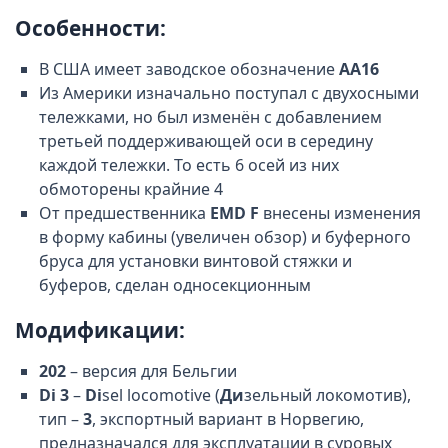
Особенности:
В США имеет заводское обозначение
АА16
Из Америки изначально поступал с двухосными
тележками, но был изменён с добавлением
третьей поддерживающей оси в середину
каждой тележки. То есть 6 осей из них
обмоторены крайние 4
От предшественника
EMD F
внесены изменения
в форму кабины (увеличен обзор) и буферного
бруса для установки винтовой стяжки и
буферов, сделан односекционным
Модификации:
202
– версия для Бельгии
Di 3
–
Di
sel locomotive (
Ди
зельный локомотив),
тип –
3
, экспортный вариант в Норвегию,
предназначался для эксплуатации в суровых