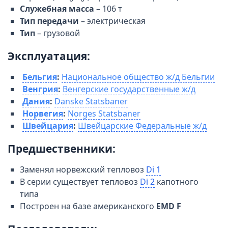
Служебная масса
– 106 т
Тип передачи
– электрическая
Тип
– грузовой
Эксплуатация:
Бельгия
:
Национальное общество ж/д Бельгии
Венгрия
:
Венгерские государственные ж/д
Дания
:
Danske Statsbaner
Норвегия
:
Norges Statsbaner
Швейцария
:
Швейцарские Федеральные ж/д
Предшественники:
Заменял норвежский тепловоз
Di 1
В серии существует тепловоз
Di 2
капотного
типа
Построен на базе американского
EMD F