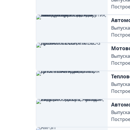
Построе
Автом
Выпускал
Построе
Мотов
Выпускал
Построе
Теплов
Выпускал
Построе
Автомо
Выпускал
Построе