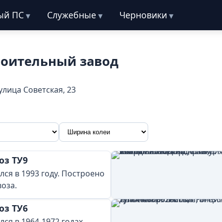
ый ПС
Служебные
Черновики
роительный завод
улица Советская, 23
оз ТУ9
лся в 1993 году. Построено
воза.
оз ТУ6
ся в 1964-1972 годах.