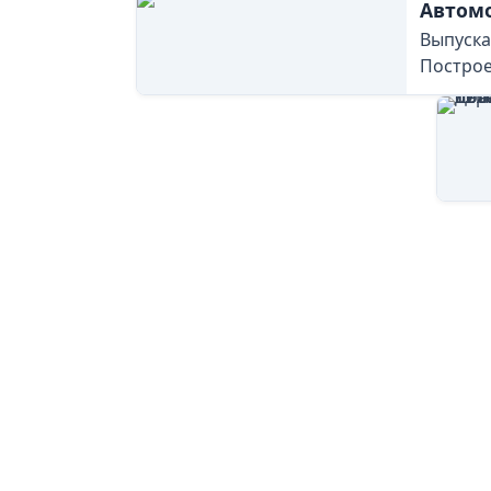
Автом
Выпускал
Построе