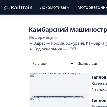
RailTrain
Локомотивы
Моторвагонн
Камбарский машиност
Информация:
Адрес — Россия, Удмуртия, Камбарка, 
Год основания — 1767
Теплов
Выпуска
4 тепло
Теплов
Выпускал