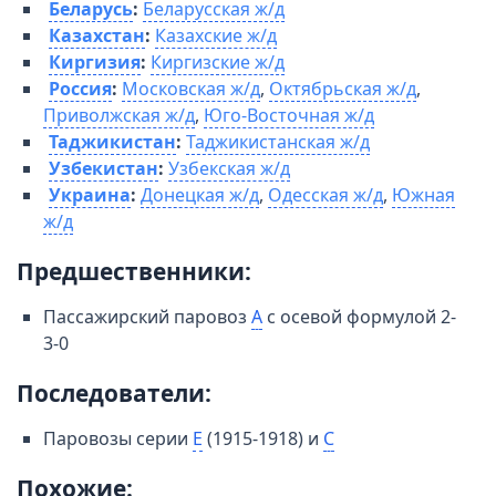
Беларусь
:
Беларусская ж/д
Казахстан
:
Казахские ж/д
Киргизия
:
Киргизские ж/д
Россия
:
Московская ж/д
,
Октябрьская ж/д
,
Приволжская ж/д
,
Юго-Восточная ж/д
Таджикистан
:
Таджикистанская ж/д
Узбекистан
:
Узбекская ж/д
Украина
:
Донецкая ж/д
,
Одесская ж/д
,
Южная
ж/д
Предшественники:
Пассажирский паровоз
А
с осевой формулой 2-
3-0
Последователи:
Паровозы серии
Е
(1915-1918) и
С
Похожие: