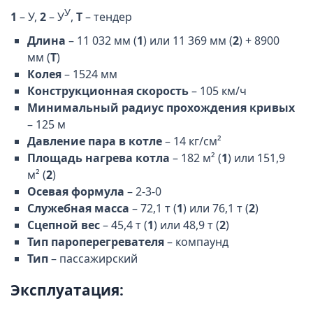
У
1
– У,
2
– У
,
Т
– тендер
Длина
– 11 032 мм (
1
) или 11 369 мм (
2
) + 8900
мм (
Т
)
Колея
– 1524 мм
Конструкционная скорость
– 105 км/ч
Минимальный радиус прохождения кривых
– 125 м
Давление пара в котле
– 14 кг/см²
Площадь нагрева котла
– 182 м² (
1
) или 151,9
м² (
2
)
Осевая формула
– 2-3-0
Служебная масса
– 72,1 т (
1
) или 76,1 т (
2
)
Сцепной вес
– 45,4 т (
1
) или 48,9 т (
2
)
Тип пароперегревателя
– компаунд
Тип
– пассажирский
Эксплуатация: