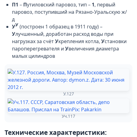
П1
–
П
утиловский паровоз, тип –
1
, первый
паровоз, поступивший на Рязано-Уральскую ж/
д
У
У
(построен 1 образец в 1911 году) –
У
лучшенный, доработан расход воды при
нагрузках за счёт
У
крепления котла,
У
становки
пароперегревателя и
У
величения диаметра
малых цилиндров
У.127
Уч.117
Технические характеристики: