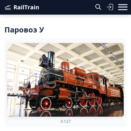
RailTrain
Паровоз У
У.127