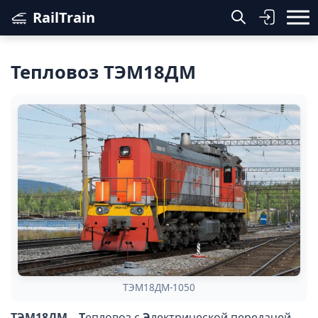
RailTrain
Тепловоз ТЭМ18ДМ
ТЭМ18ДМ-1050
ТЭМ18ДМ
–
Т
епловоз с
Э
лектрической передачей,