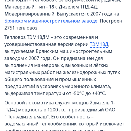
М
аневровый, тип -
18
с
Д
изелем 1ПД-4Д,
М
одернизированный. Выпускается с 2007 года на
Брянском машиностроительном заводе
. Построен
2751 тепловоз.
Тепловоз ТЭМ18ДМ – это современная и
усовершенствованная версия серии
ТЭМ18Д
,
выпускаемая Брянским машиностроительным
заводом с 2007 года. Он предназначен для
выполнения маневровых, вывозных и лёгких
магистральных работ на железнодорожных путях
общего пользования и промышленных
предприятий в условиях умеренного климата,
выдерживая температуры от -50°C до +40°C.
Основой локомотива служит мощный дизель 1-
ПД4Д мощностью 1200 л.с., производимый ОАО
"Пензадизельмаш". Его особенность –
водомасляный теплообменник, который исключает
необходимость в радиаторных секциях для