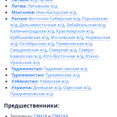
Литва
:
Литовские ж/д
Монголия
:
Улан-Баторская ж/д
Россия
:
Восточно-Сибирская ж/д
,
Горьковская
ж/д
,
Дальневосточная ж/д
,
Забайкальская ж/д
,
Калининградская ж/д
,
Красноярская ж/д
,
Куйбышевская ж/д
,
Московская ж/д
,
Норильская
ж/д
,
Октябрьская ж/д
,
Приволжская ж/д
,
Свердловская ж/д
,
Северная ж/д
,
Северо-
Кавказская ж/д
,
Юго-Восточная ж/д
,
Южно-
Уральская ж/д
Таджикистан
:
Таджикистанская ж/д
Туркменистан
:
Туркменские ж/д
Узбекистан
:
Узбекская ж/д
Украина
:
Донецкая ж/д
,
Одесская ж/д
,
Приднепровская ж/д
Предшественники:
Тепловозы
ТЭМ18
и
ТЭМ18Д