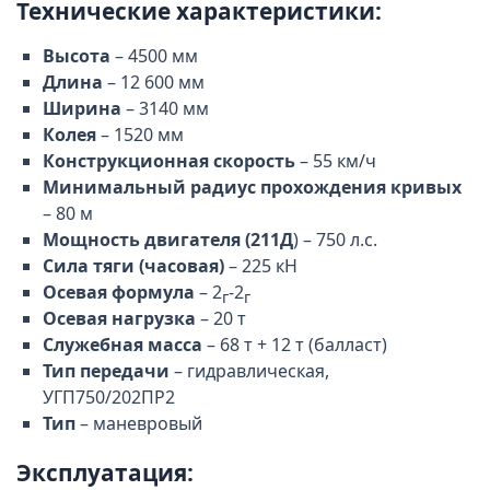
Технические характеристики:
Высота
– 4500 мм
Длина
– 12 600 мм
Ширина
– 3140 мм
Колея
– 1520 мм
Конструкционная скорость
– 55 км/ч
Минимальный радиус прохождения кривых
– 80 м
Мощность двигателя (211Д
) – 750 л.с.
Сила тяги (часовая)
– 225 кН
Осевая формула
– 2
-2
г
г
Осевая нагрузка
– 20 т
Служебная масса
– 68 т + 12 т (балласт)
Тип передачи
– гидравлическая,
УГП750/202ПР2
Тип
– маневровый
Эксплуатация: