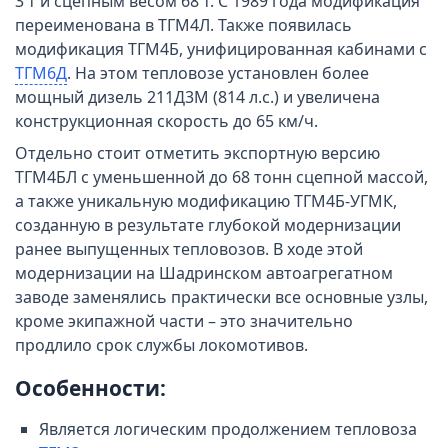
3 т и сцепным весом 68 т. С 1989 года модификация
переименована в ТГМ4Л. Также появилась
модификация ТГМ4Б, унифицированная кабинами с
ТГМ6Д
. На этом тепловозе установлен более
мощный дизель 211Д3М (814 л.с.) и увеличена
конструкционная скорость до 65 км/ч.
Отдельно стоит отметить экспортную версию
ТГМ4БЛ с уменьшенной до 68 тонн сцепной массой,
а также уникальную модификацию ТГМ4Б-УГМК,
созданную в результате глубокой модернизации
ранее выпущенных тепловозов. В ходе этой
модернизации на Шадринском автоагрегатном
заводе заменялись практически все основные узлы,
кроме экипажной части – это значительно
продлило срок службы локомотивов.
Особенности:
Является логическим продолжением тепловоза