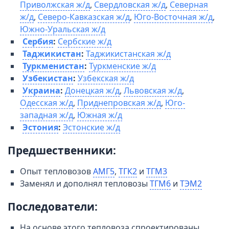
Приволжская ж/д
,
Свердловская ж/д
,
Северная
ж/д
,
Северо-Кавказская ж/д
,
Юго-Восточная ж/д
,
Южно-Уральская ж/д
Сербия
:
Сербские ж/д
Таджикистан
:
Таджикистанская ж/д
Туркменистан
:
Туркменские ж/д
Узбекистан
:
Узбекская ж/д
Украина
:
Донецкая ж/д
,
Львовская ж/д
,
Одесская ж/д
,
Приднепровская ж/д
,
Юго-
западная ж/д
,
Южная ж/д
Эстония
:
Эстонские ж/д
Предшественники:
Опыт тепловозов
АМГ5
,
ТГК2
и
ТГМ3
Заменял и дополнял тепловозы
ТГМ6
и
ТЭМ2
Последователи:
На основе этого тепловоза спроектированы