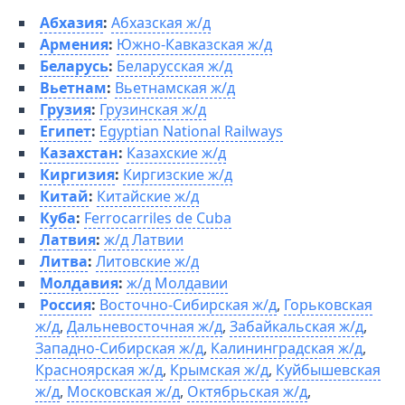
Абхазия
:
Абхазская ж/д
Армения
:
Южно-Кавказская ж/д
Беларусь
:
Беларусская ж/д
Вьетнам
:
Вьетнамская ж/д
Грузия
:
Грузинская ж/д
Египет
:
Egyptian National Railways
Казахстан
:
Казахские ж/д
Киргизия
:
Киргизские ж/д
Китай
:
Китайские ж/д
Куба
:
Ferrocarriles de Cuba
Латвия
:
ж/д Латвии
Литва
:
Литовские ж/д
Молдавия
:
ж/д Молдавии
Россия
:
Восточно-Сибирская ж/д
,
Горьковская
ж/д
,
Дальневосточная ж/д
,
Забайкальская ж/д
,
Западно-Cибирская ж/д
,
Калининградская ж/д
,
Красноярская ж/д
,
Крымская ж/д
,
Куйбышевская
ж/д
,
Московская ж/д
,
Октябрьская ж/д
,