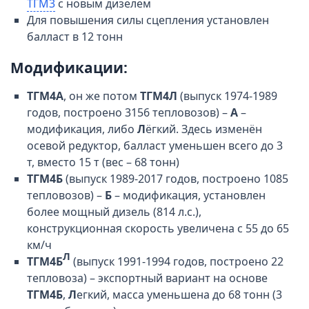
ТГМ3
с новым дизелем
Для повышения силы сцепления установлен
балласт в 12 тонн
Модификации:
ТГМ4А
, он же потом
ТГМ4Л
(выпуск 1974-1989
годов, построено 3156 тепловозов) –
А
–
модификация, либо
Л
ёгкий. Здесь изменён
осевой редуктор, балласт уменьшен всего до 3
т, вместо 15 т (вес – 68 тонн)
ТГМ4Б
(выпуск 1989-2017 годов, построено 1085
тепловозов) –
Б
– модификация, установлен
более мощный дизель (814 л.с.),
конструкционная скорость увеличена с 55 до 65
км/ч
Л
ТГМ4Б
(выпуск 1991-1994 годов, построено 22
тепловоза) – экспортный вариант на основе
ТГМ4Б
,
Л
егкий, масса уменьшена до 68 тонн (3