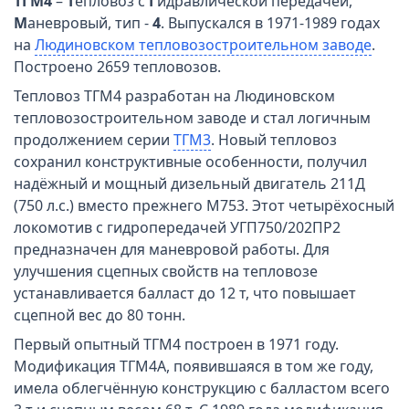
ТГМ4
–
Т
епловоз с
Г
идравлической передачей,
М
аневровый, тип -
4
. Выпускался в 1971-1989 годах
на
Людиновском тепловозостроительном заводе
.
Построено 2659 тепловозов.
Тепловоз ТГМ4 разработан на Людиновском
тепловозостроительном заводе и стал логичным
продолжением серии
ТГМ3
. Новый тепловоз
сохранил конструктивные особенности, получил
надёжный и мощный дизельный двигатель 211Д
(750 л.с.) вместо прежнего М753. Этот четырёхосный
локомотив с гидропередачей УГП750/202ПР2
предназначен для маневровой работы. Для
улучшения сцепных свойств на тепловозе
устанавливается балласт до 12 т, что повышает
сцепной вес до 80 тонн.
Первый опытный ТГМ4 построен в 1971 году.
Модификация ТГМ4А, появившаяся в том же году,
имела облегчённую конструкцию с балластом всего