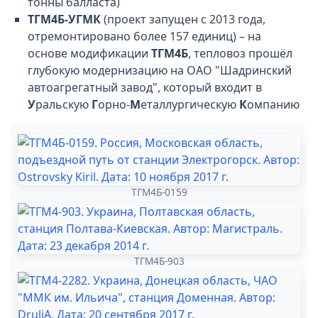
тонны балласта)
ТГМ4Б-УГМК
(проект запущен с 2013 года,
отремонтировано более 157 единиц) – на
основе модификации
ТГМ4Б
, тепловоз прошёл
глубокую модернизацию на ОАО "Шадринский
автоагрегатный завод", который входит в
У
ральскую
Г
орно-
М
еталлургическую
К
омпанию
ТГМ4Б-0159
ТГМ4Б-903